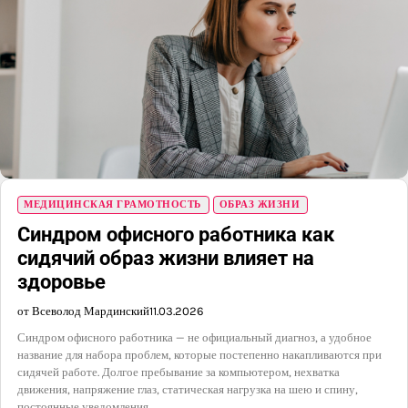
МЕДИЦИНСКАЯ ГРАМОТНОСТЬ
ОБРАЗ ЖИЗНИ
Синдром офисного работника как
сидячий образ жизни влияет на
здоровье
от Всеволод Мардинский
11.03.2026
Синдром офисного работника — не официальный диагноз, а удобное
название для набора проблем, которые постепенно накапливаются при
сидячей работе. Долгое пребывание за компьютером, нехватка
движения, напряжение глаз, статическая нагрузка на шею и спину,
постоянные уведомления…