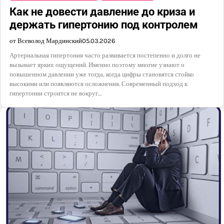
Как не довести давление до криза и
держать гипертонию под контролем
от Всеволод Мардинский
05.03.2026
Артериальная гипертония часто развивается постепенно и долго не
вызывает ярких ощущений. Именно поэтому многие узнают о
повышенном давлении уже тогда, когда цифры становятся стойко
высокими или появляются осложнения. Современный подход к
гипертонии строится не вокруг…