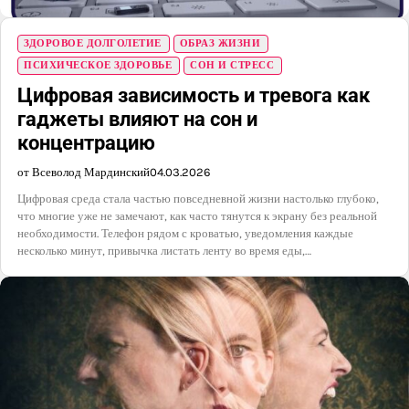
ЗДОРОВОЕ ДОЛГОЛЕТИЕ
ОБРАЗ ЖИЗНИ
ПСИХИЧЕСКОЕ ЗДОРОВЬЕ
СОН И СТРЕСС
Цифровая зависимость и тревога как
гаджеты влияют на сон и
концентрацию
от Всеволод Мардинский
04.03.2026
Цифровая среда стала частью повседневной жизни настолько глубоко,
что многие уже не замечают, как часто тянутся к экрану без реальной
необходимости. Телефон рядом с кроватью, уведомления каждые
несколько минут, привычка листать ленту во время еды,…