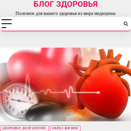
БЛОГ ЗДОРОВЬЯ
Перейти
к
Полезное для вашего здоровья из мира медицины
содержимому
ЗДОРОВОЕ ДОЛГОЛЕТИЕ
ОБРАЗ ЖИЗНИ