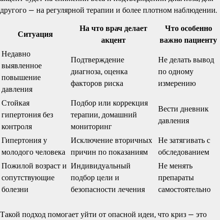
другого — на регулярной терапии и более плотном наблюдении.
На что врач делает
Что особенно
Ситуация
акцент
важно пациенту
Недавно
Подтверждение
Не делать вывод
выявленное
диагноза, оценка
по одному
повышение
факторов риска
измерению
давления
Стойкая
Подбор или коррекция
Вести дневник
гипертония без
терапии, домашний
давления
контроля
мониторинг
Гипертония у
Исключение вторичных
Не затягивать с
молодого человека
причин по показаниям
обследованием
Пожилой возраст и
Индивидуальный
Не менять
сопутствующие
подбор цели и
препараты
болезни
безопасности лечения
самостоятельно
Такой подход помогает уйти от опасной идеи, что криз — это