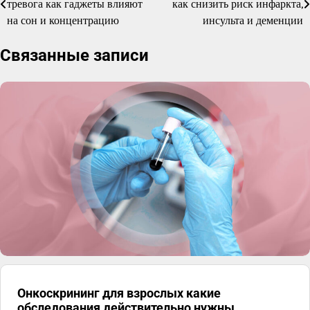
тревога как гаджеты влияют
как снизить риск инфаркта,
по
на сон и концентрацию
инсульта и деменции
записям
Связанные записи
Онкоскрининг для взрослых какие
обследования действительно нужны